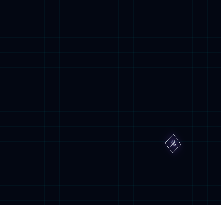
了，他比大马丁年轻&amp;门线技
术很强
2025-08-12 01:30:28
加纳乔威胁曼联只转会切尔西！否
则没球踢也留下，绝不加盟其他队
2025-08-12 09:30:10
1.5亿破纪录！利物浦今夏疯狂烧钱
超渣叔8年总和，这波操作值不值？
2025-08-12 09:30:11
曼联前锋霍伊伦赴米兰交易达成 租
借600万镑买断4000万
2025-08-11 13:30:23