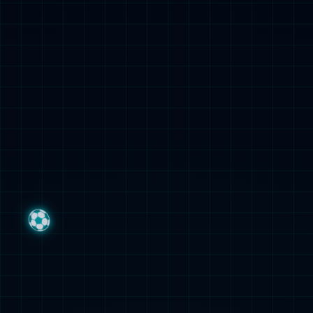
先把关键时间地点说清楚
- 半决赛次回合：北京时间5月7日凌晨，德国慕尼黑
安联球场。
- 本赛季决赛：北京时间5月31日0点，匈牙利布达佩
斯普斯卡什竞技场，大巴黎对阵阿森纳。
- 上赛季决赛：2025年6月1日，德国慕尼黑安联球
场，大巴黎5-0大胜国米，首夺欧冠冠军。
这场半决赛简直惊心动魄！首回合在巴黎王子公园球
场，两队大打对攻，大巴黎5-4险胜，拿下先机。次
回合拜仁主场背水一战，可开场仅3分钟，大巴黎就
闪击破门！克瓦拉茨赫利亚左路突破倒三角回敲，登
贝莱跟进推射得分，1-0！