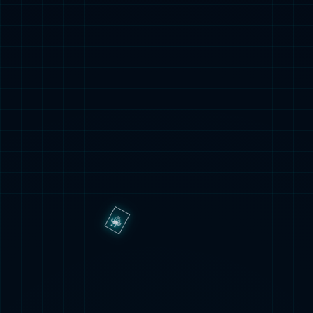
此后拜仁疯狂反扑，门将诺伊尔多次神扑，才没让比
分扩大。直到补时阶段，凯恩接队友传球转身抽射扳
平，1-1！但为时已晚，总比分5-6，拜仁遗憾出局。
连续两年进决赛，含金量十足！上赛季他们一路过关
斩将，决赛5-0狂胜国米，捧起队史首座欧冠奖杯。
本赛季又硬刚德甲霸主拜仁，两回合进球大战险胜，
尽显王者气质。
更厉害的是，大巴黎成了首支三次打进欧冠决赛的法
国球队，也是本世纪第五支连续两年进决赛的队伍，
比肩皇马、拜仁等豪门 。从2020年首次进决赛惜败
拜仁，到2025年夺冠，再到2026年卫冕在望，大巴黎
一步步从“土豪”蜕变成真正的欧洲豪门。
如今的大巴黎，再也不是当年那支攻强守弱的队伍。