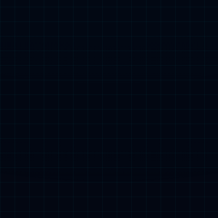
霸气！大巴黎连续两年杀进欧冠决赛，王朝雏形已现
星空：狂扫17冠后跌入谷底！阿尔瓦雷斯两季无冠
波波维奇给的锦囊？疯狂夹击爱德华兹助马刺狂胜
欧战太残酷了：随着维拉4-1，西德法各剩1队，意甲已全军覆没
曝科尔会继续执教勇士 已和管理层达成共识
热门文章
未来不明！皇马已暂停维尼修斯的
续约谈判
2025-08-11 13:30:24
布朗：曼联能签多纳鲁马就太棒